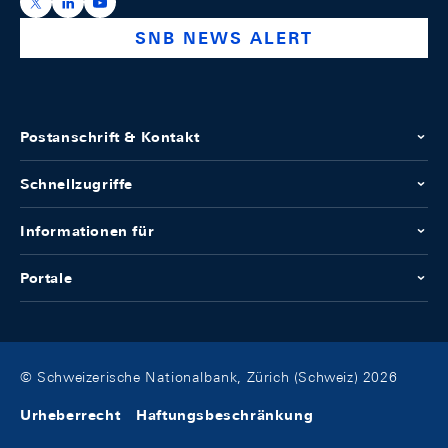
https://x.com/snb_bns
https://ch.linkedin.com/company/swiss-national-ba
https://www.youtube.com/@swissnationalbank
SNB NEWS ALERT
Postanschrift & Kontakt
Schnellzugriffe
Informationen für
Portale
© Schweizerische Nationalbank, Zürich (Schweiz) 2026
Urheberrecht
Haftungsbeschränkung