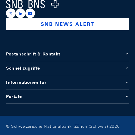
Logo
https://x.com/snb_bns
https://ch.linkedin.com/company/swiss-national-ba
https://www.youtube.com/@swissnationalbank
SNB NEWS ALERT
Postanschrift & Kontakt
Schnellzugriffe
Informationen für
Portale
© Schweizerische Nationalbank, Zürich (Schweiz) 2026