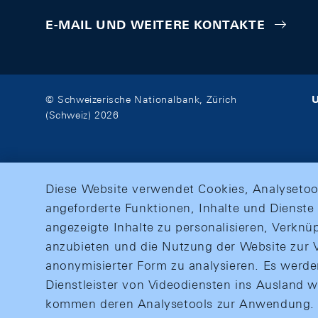
E-MAIL UND WEITERE KONTAKTE
U
© Schweizerische Nationalbank, Zürich
(Schweiz) 2026
Diese Website verwendet Cookies, Analysetoo
angeforderte Funktionen, Inhalte und Dienste 
angezeigte Inhalte zu personalisieren, Verkn
anzubieten und die Nutzung der Website zur V
anonymisierter Form zu analysieren. Es werd
Dienstleister von Videodiensten ins Ausland 
kommen deren Analysetools zur Anwendung. M