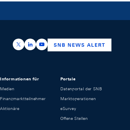
https://x.com/snb_bns
https://ch.linkedin.com/company/swiss-nation
https://www.youtube.com/@swissnation
SNB NEWS ALERT
Informationen für
Portale
Medien
Datenportal der SNB
Finanzmarktteilnehmer
Marktoperationen
Aktionäre
eSurvey
Offene Stellen