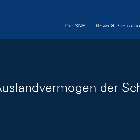
Hauptnavigation
Die SNB
News & Publikati
Auslandvermögen der Sch