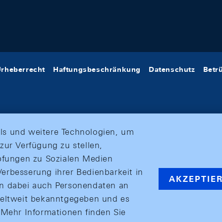
rheberrecht
Haftungsbeschränkung
Datenschutz
Betr
ls und weitere Technologien, um
zur Verfügung zu stellen,
üpfungen zu Sozialen Medien
erbesserung ihrer Bedienbarkeit in
AKZEPTIE
en dabei auch Personendaten an
weltweit bekanntgegeben und es
ehr Informationen finden Sie