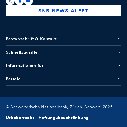
https://x.com/snb_bns
https://ch.linkedin.com/company/swiss-national-ba
https://www.youtube.com/@swissnationalbank
SNB NEWS ALERT
Postanschrift & Kontakt
Schnellzugriffe
Informationen für
Portale
© Schweizerische Nationalbank, Zürich (Schweiz) 2026
Urheberrecht
Haftungsbeschränkung