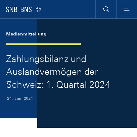
Skip Links Navigation
Header
Meta Navigation
Logo
Suche
Menu
Medienmitteilung
Zahlungsbilanz und
Auslandvermögen der
Schweiz: 1. Quartal 2024
24. Juni 2024