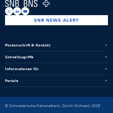
Logo
https://x.com/snb_bns
https://ch.linkedin.com/company/swiss-national-ba
https://www.youtube.com/@swissnationalbank
SNB NEWS ALERT
Postanschrift & Kontakt
Schnellzugriffe
Informationen für
Portale
© Schweizerische Nationalbank, Zürich (Schweiz) 2026