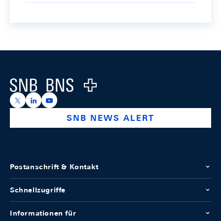
Footer
Logo
https://x.com/snb_bns
https://ch.linkedin.com/company/swiss-national-ba
https://www.youtube.com/@swissnationalbank
SNB NEWS ALERT
Postanschrift & Kontakt
Schnellzugriffe
Informationen für