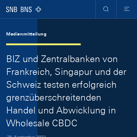
Skip Links Navigation
Header
Meta Navigation
Logo
Suche
Menu
Medienmitteilung
BIZ und Zentralbanken von
Frankreich, Singapur und der
Schweiz testen erfolgreich
grenzüberschreitenden
Handel und Abwicklung in
Wholesale CBDC
28. September 2023