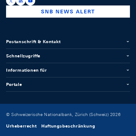
https://x.com/snb_bns
https://ch.linkedin.com/company/swiss-national-ba
https://www.youtube.com/@swissnationalbank
SNB NEWS ALERT
Postanschrift & Kontakt
Schnellzugriffe
Informationen für
Portale
© Schweizerische Nationalbank, Zürich (Schweiz) 2026
Urheberrecht
Haftungsbeschränkung