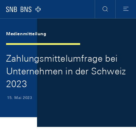
Skip Links Navigation
Header
Meta Navigation
Logo
Suche
Menu
Medienmitteilung
Zahlungsmittelumfrage bei
Unternehmen in der Schweiz
2023
15. Mai 2023