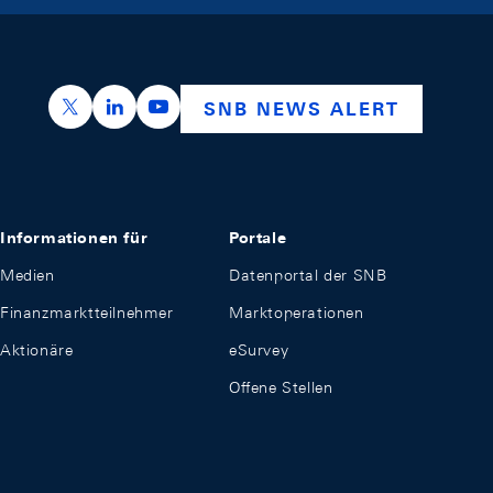
https://x.com/snb_bns
https://ch.linkedin.com/company/swiss-nation
https://www.youtube.com/@swissnation
SNB NEWS ALERT
Informationen für
Portale
Medien
Datenportal der SNB
Finanzmarktteilnehmer
Marktoperationen
Aktionäre
eSurvey
Offene Stellen