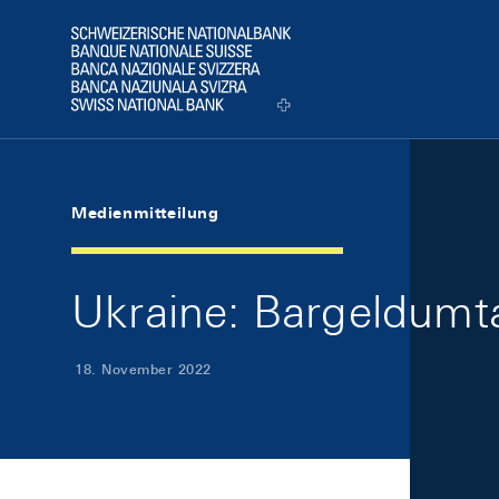
Skip Links Navigation
Header
Logo
Medienmitteilung
Ukraine: Bargeldumta
18. November 2022