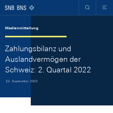
Skip Links Navigation
Header
Meta Navigation
Logo
Suche
Menu
Medienmitteilung
Zahlungsbilanz und
Auslandvermögen der
Schweiz: 2. Quartal 2022
23. September 2022