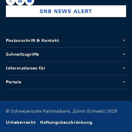
https://x.com/snb_bns
https://ch.linkedin.com/company/swiss-national-ba
https://www.youtube.com/@swissnationalbank
SNB NEWS ALERT
Postanschrift & Kontakt
Schnellzugriffe
Informationen für
Portale
© Schweizerische Nationalbank, Zürich (Schweiz) 2026
Urheberrecht
Haftungsbeschränkung