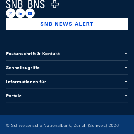
Logo
https://x.com/snb_bns
https://ch.linkedin.com/company/swiss-national-ba
https://www.youtube.com/@swissnationalbank
SNB NEWS ALERT
Postanschrift & Kontakt
Schnellzugriffe
Informationen für
Portale
© Schweizerische Nationalbank, Zürich (Schweiz) 2026