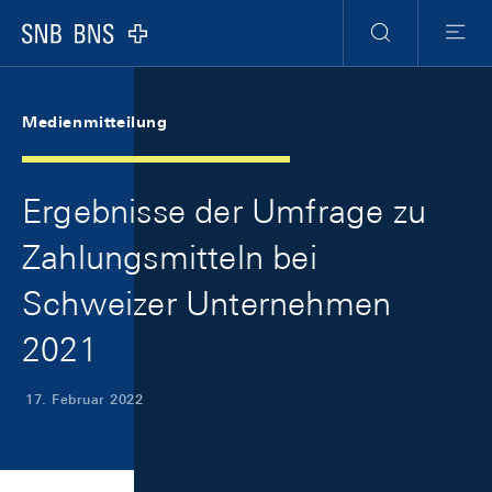
Skip Links Navigation
Header
Meta Navigation
Logo
Suche
Menu
Medienmitteilung
Ergebnisse der Umfrage zu
Zahlungsmitteln bei
Schweizer Unternehmen
2021
17. Februar 2022