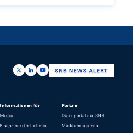
https://x.com/snb_bns
https://ch.linkedin.com/company/swiss-nation
https://www.youtube.com/@swissnation
SNB NEWS ALERT
Informationen für
Portale
Medien
Datenportal der SNB
Finanzmarktteilnehmer
Marktoperationen