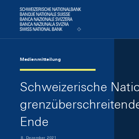
Skip Links Navigation
Header
Logo
Medienmitteilung
Schweizerische Nati
grenzüberschreitend
Ende
8. Dezember 2021