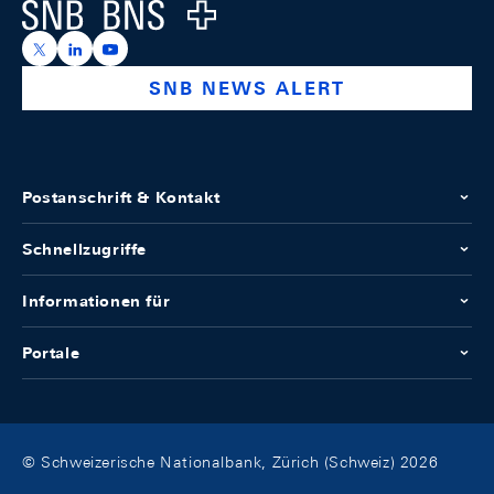
Logo
https://x.com/snb_bns
https://ch.linkedin.com/company/swiss-national-ba
https://www.youtube.com/@swissnationalbank
SNB NEWS ALERT
Postanschrift & Kontakt
Schnellzugriffe
Informationen für
Portale
© Schweizerische Nationalbank, Zürich (Schweiz) 2026