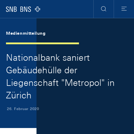
Skip Links Navigation
Header
Meta Navigation
Logo
Suche
Menu
Medienmitteilung
Nationalbank saniert
Gebäudehülle der
Liegenschaft "Metropol" in
Zürich
26. Februar 2020