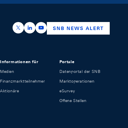
https://x.com/snb_bns
https://ch.linkedin.com/company/swiss-nation
https://www.youtube.com/@swissnation
SNB NEWS ALERT
Informationen für
Portale
Medien
Datenportal der SNB
Finanzmarktteilnehmer
Marktoperationen
Aktionäre
eSurvey
Offene Stellen