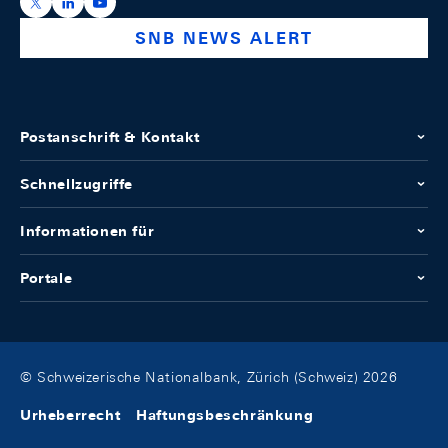
https://x.com/snb_bns
https://ch.linkedin.com/company/swiss-national-ba
https://www.youtube.com/@swissnationalbank
SNB NEWS ALERT
Postanschrift & Kontakt
Schnellzugriffe
Informationen für
Portale
© Schweizerische Nationalbank, Zürich (Schweiz) 2026
Urheberrecht
Haftungsbeschränkung