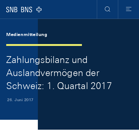
Skip Links Navigation
Header
Meta Navigation
Logo
Suche
Menu
Medienmitteilung
Zahlungsbilanz und
Auslandvermögen der
Schweiz: 1. Quartal 2017
26. Juni 2017