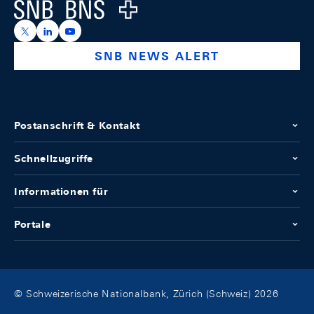
Logo
https://x.com/snb_bns
https://ch.linkedin.com/company/swiss-national-ba
https://www.youtube.com/@swissnationalbank
SNB NEWS ALERT
Postanschrift & Kontakt
Schnellzugriffe
Informationen für
Portale
© Schweizerische Nationalbank, Zürich (Schweiz) 2026