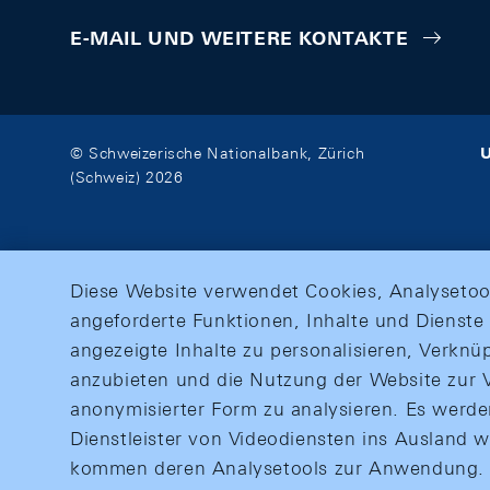
E-MAIL UND WEITERE KONTAKTE
U
© Schweizerische Nationalbank, Zürich
(Schweiz) 2026
Diese Website verwendet Cookies, Analysetoo
angeforderte Funktionen, Inhalte und Dienste 
angezeigte Inhalte zu personalisieren, Verkn
anzubieten und die Nutzung der Website zur V
anonymisierter Form zu analysieren. Es werd
Dienstleister von Videodiensten ins Ausland 
kommen deren Analysetools zur Anwendung. M