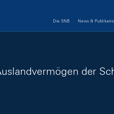
Hauptnavigation
Die SNB
News & Publikati
Auslandvermögen der Sch