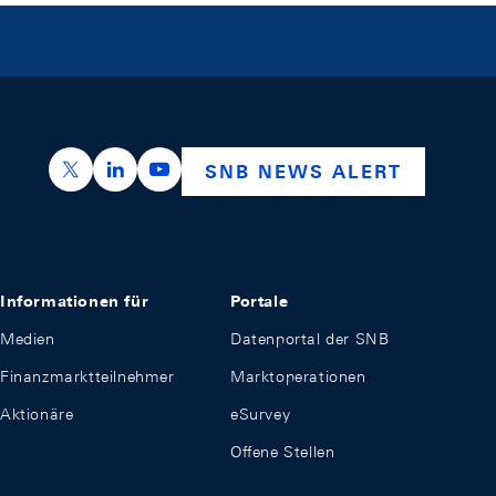
https://x.com/snb_bns
https://ch.linkedin.com/company/swiss-nation
https://www.youtube.com/@swissnation
SNB NEWS ALERT
Informationen für
Portale
Medien
Datenportal der SNB
Finanzmarktteilnehmer
Marktoperationen
Aktionäre
eSurvey
Offene Stellen