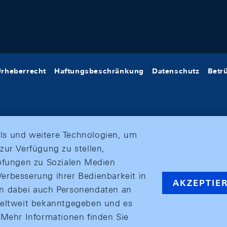
rheberrecht
Haftungsbeschränkung
Datenschutz
Betr
ls und weitere Technologien, um
zur Verfügung zu stellen,
üpfungen zu Sozialen Medien
erbesserung ihrer Bedienbarkeit in
AKZEPTIE
en dabei auch Personendaten an
weltweit bekanntgegeben und es
ehr Informationen finden Sie