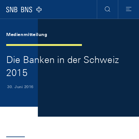
Skip Links Navigation
Header
Meta Navigation
Logo
Suche
Menu
Medienmitteilung
Die Banken in der Schweiz
2015
30. Juni 2016