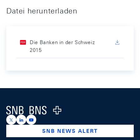
Datei herunterladen
Die Banken in der Schweiz
2015
Footer
Logo
https://x.com/snb_bns
https://ch.linkedin.com/company/swiss-national-ba
https://www.youtube.com/@swissnationalbank
SNB NEWS ALERT