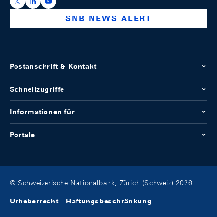
https://x.com/snb_bns
https://ch.linkedin.com/company/swiss-national-ba
https://www.youtube.com/@swissnationalbank
SNB NEWS ALERT
Postanschrift & Kontakt
Schnellzugriffe
Informationen für
Portale
© Schweizerische Nationalbank, Zürich (Schweiz) 2026
Urheberrecht
Haftungsbeschränkung