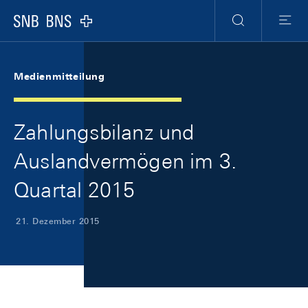
Skip Links Navigation
Header
Meta Navigation
Logo
Suche
Menu
Medienmitteilung
Zahlungsbilanz und
Auslandvermögen im 3.
Quartal 2015
21. Dezember 2015