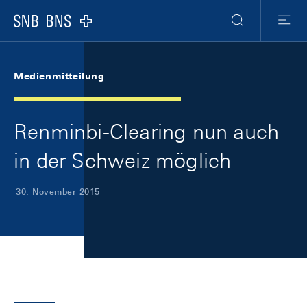
Skip Links Navigation
Header
Meta Navigation
Logo
Suche
Menu
Medienmitteilung
Renminbi-Clearing nun auch
in der Schweiz möglich
30. November 2015