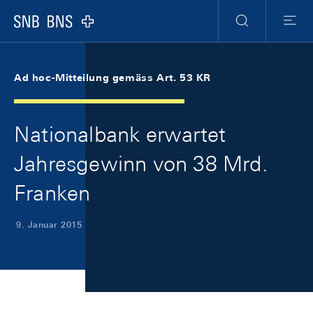
Skip Links Navigation
Header
Meta Navigation
Logo
Suche
Menu
Ad hoc-Mitteilung gemäss Art. 53 KR
Nationalbank erwartet
Jahresgewinn von 38 Mrd.
Franken
9. Januar 2015