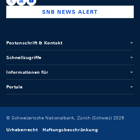
https://x.com/snb_bns
https://ch.linkedin.com/company/swiss-national-ba
https://www.youtube.com/@swissnationalbank
SNB NEWS ALERT
Postanschrift & Kontakt
Schnellzugriffe
Informationen für
Portale
© Schweizerische Nationalbank, Zürich (Schweiz) 2026
Urheberrecht
Haftungsbeschränkung