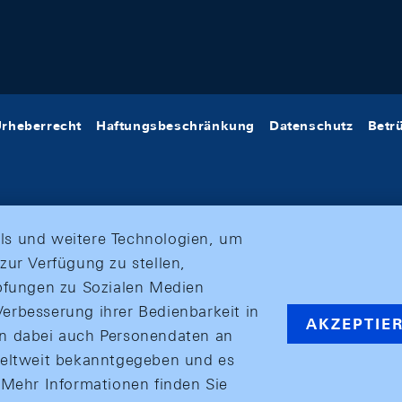
rheberrecht
Haftungsbeschränkung
Datenschutz
Betr
ls und weitere Technologien, um
zur Verfügung zu stellen,
üpfungen zu Sozialen Medien
erbesserung ihrer Bedienbarkeit in
AKZEPTIE
en dabei auch Personendaten an
weltweit bekanntgegeben und es
ehr Informationen finden Sie