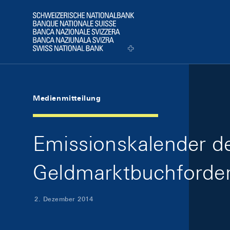
Skip Links Navigation
Header
Logo
Medienmitteilung
Emissionskalender d
Geldmarktbuchforder
2. Dezember 2014