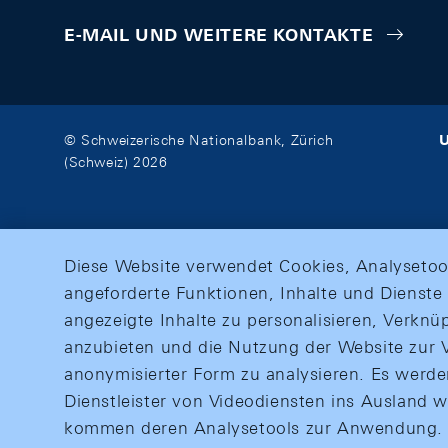
E-MAIL UND WEITERE KONTAKTE
U
© Schweizerische Nationalbank, Zürich
(Schweiz) 2026
Diese Website verwendet Cookies, Analysetoo
angeforderte Funktionen, Inhalte und Dienste 
angezeigte Inhalte zu personalisieren, Verkn
anzubieten und die Nutzung der Website zur V
anonymisierter Form zu analysieren. Es werd
Dienstleister von Videodiensten ins Ausland 
kommen deren Analysetools zur Anwendung. M