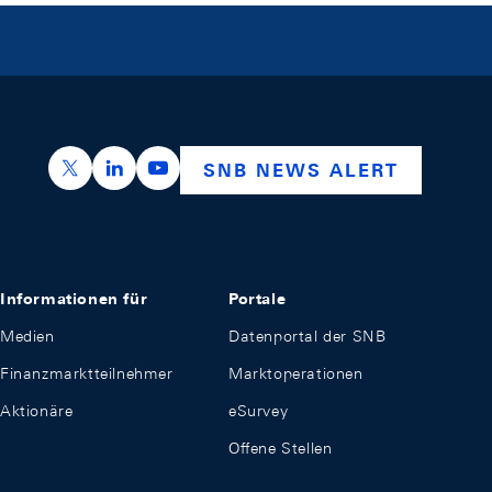
https://x.com/snb_bns
https://ch.linkedin.com/company/swiss-nation
https://www.youtube.com/@swissnation
SNB NEWS ALERT
Informationen für
Portale
Medien
Datenportal der SNB
Finanzmarktteilnehmer
Marktoperationen
Aktionäre
eSurvey
Offene Stellen