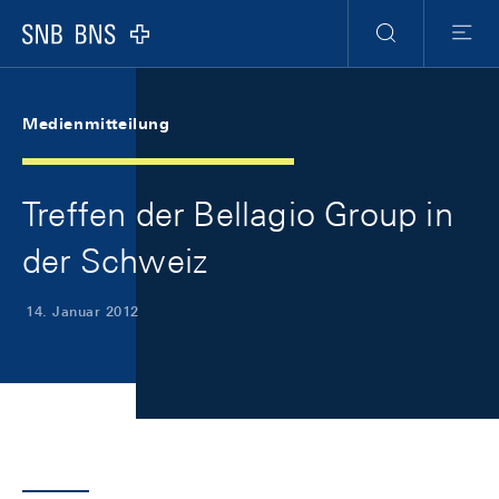
Skip Links Navigation
Header
Meta Navigation
Logo
Suche
Menu
Medienmitteilung
Treffen der Bellagio Group in
der Schweiz
14. Januar 2012