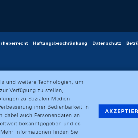
rheberrecht
Haftungsbeschränkung
Datenschutz
Betr
ls und weitere Technologien, um
zur Verfügung zu stellen,
üpfungen zu Sozialen Medien
erbesserung ihrer Bedienbarkeit in
AKZEPTIE
en dabei auch Personendaten an
weltweit bekanntgegeben und es
ehr Informationen finden Sie