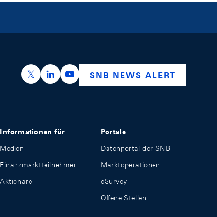
https://x.com/snb_bns
https://ch.linkedin.com/company/swiss-nation
https://www.youtube.com/@swissnation
SNB NEWS ALERT
Informationen für
Portale
Medien
Datenportal der SNB
Finanzmarktteilnehmer
Marktoperationen
Aktionäre
eSurvey
Offene Stellen