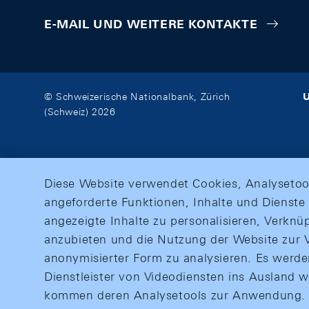
E-MAIL UND WEITERE KONTAKTE
U
© Schweizerische Nationalbank, Zürich
(Schweiz) 2026
Diese Website verwendet Cookies, Analysetoo
angeforderte Funktionen, Inhalte und Dienste 
angezeigte Inhalte zu personalisieren, Verkn
anzubieten und die Nutzung der Website zur V
anonymisierter Form zu analysieren. Es werd
Dienstleister von Videodiensten ins Ausland 
kommen deren Analysetools zur Anwendung. M