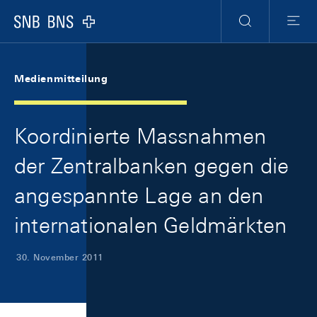
Skip Links Navigation
Header
Meta Navigation
Logo
Suche
Menu
Medienmitteilung
Koordinierte Massnahmen
der Zentralbanken gegen die
angespannte Lage an den
internationalen Geldmärkten
30. November 2011