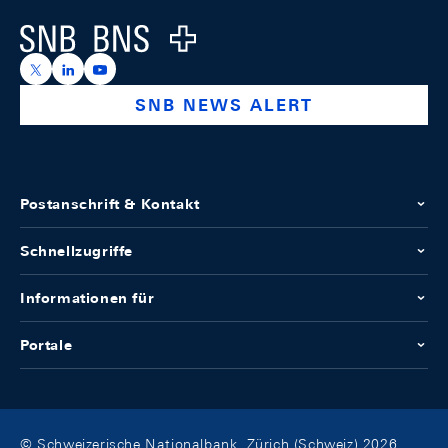
Logo
https://x.com/snb_bns
https://ch.linkedin.com/company/swiss-national-ba
https://www.youtube.com/@swissnationalbank
SNB NEWS ALERT
Postanschrift & Kontakt
Schnellzugriffe
Informationen für
Portale
© Schweizerische Nationalbank, Zürich (Schweiz) 2026