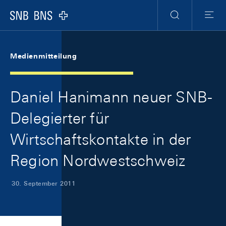
Skip Links Navigation
Header
Meta Navigation
Logo
Suche
Menu
Medienmitteilung
Daniel Hanimann neuer SNB-
Delegierter für
Wirtschaftskontakte in der
Region Nordwestschweiz
30. September 2011