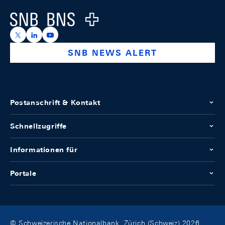
Logo
https://x.com/snb_bns
https://ch.linkedin.com/company/swiss-national-ba
https://www.youtube.com/@swissnationalbank
SNB NEWS ALERT
Postanschrift & Kontakt
Schnellzugriffe
Informationen für
Portale
© Schweizerische Nationalbank, Zürich (Schweiz) 2026