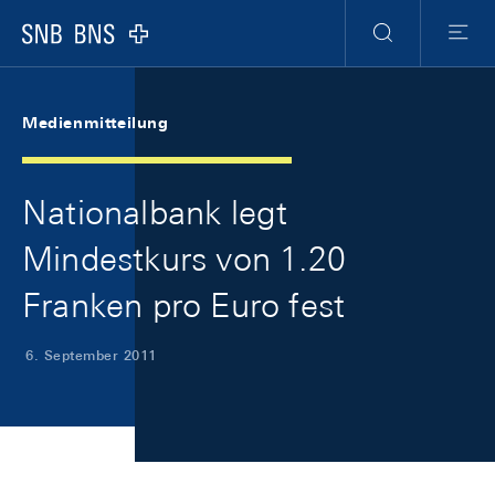
Skip Links Navigation
Header
Meta Navigation
Logo
Suche
Menu
Medienmitteilung
Nationalbank legt
Mindestkurs von 1.20
Franken pro Euro fest
6. September 2011