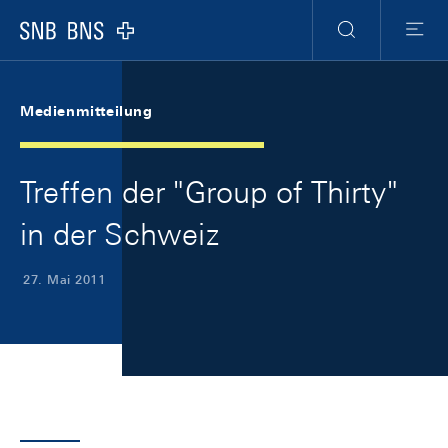
Skip Links Navigation
Header
Meta Navigation
Logo
Suche
Menu
Medienmitteilung
Treffen der "Group of Thirty"
in der Schweiz
27. Mai 2011