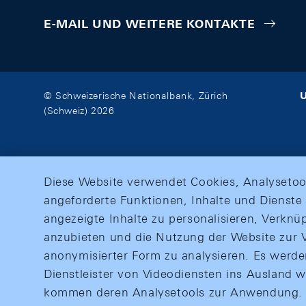
E-MAIL UND WEITERE KONTAKTE
U
© Schweizerische Nationalbank, Zürich
(Schweiz) 2026
Diese Website verwendet Cookies, Analysetoo
angeforderte Funktionen, Inhalte und Dienste 
angezeigte Inhalte zu personalisieren, Verkn
anzubieten und die Nutzung der Website zur V
anonymisierter Form zu analysieren. Es werd
Dienstleister von Videodiensten ins Ausland 
kommen deren Analysetools zur Anwendung. M