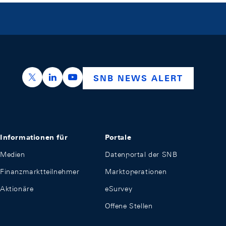
https://x.com/snb_bns
https://ch.linkedin.com/company/swiss-nation
https://www.youtube.com/@swissnation
SNB NEWS ALERT
Informationen für
Portale
Medien
Datenportal der SNB
Finanzmarktteilnehmer
Marktoperationen
Aktionäre
eSurvey
Offene Stellen