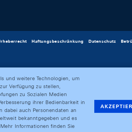
rheberrecht
Haftungsbeschränkung
Datenschutz
Betr
ls und weitere Technologien, um
zur Verfügung zu stellen,
üpfungen zu Sozialen Medien
erbesserung ihrer Bedienbarkeit in
AKZEPTIE
en dabei auch Personendaten an
weltweit bekanntgegeben und es
ehr Informationen finden Sie