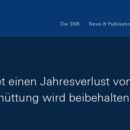
Hauptnavigation
Die SNB
News & Publikati
t einen Jahresverlust vo
üttung wird beibehalten