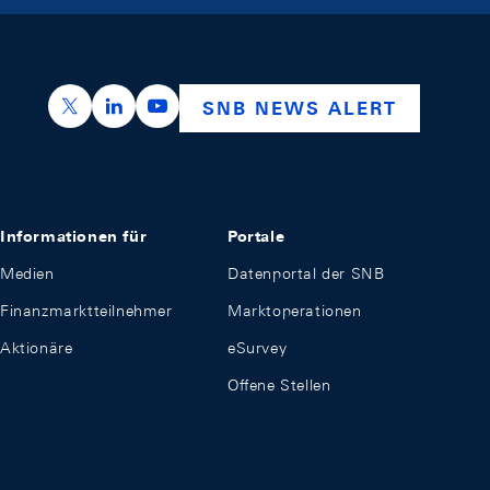
https://x.com/snb_bns
https://ch.linkedin.com/company/swiss-nation
https://www.youtube.com/@swissnation
SNB NEWS ALERT
Informationen für
Portale
Medien
Datenportal der SNB
Finanzmarktteilnehmer
Marktoperationen
Aktionäre
eSurvey
Offene Stellen