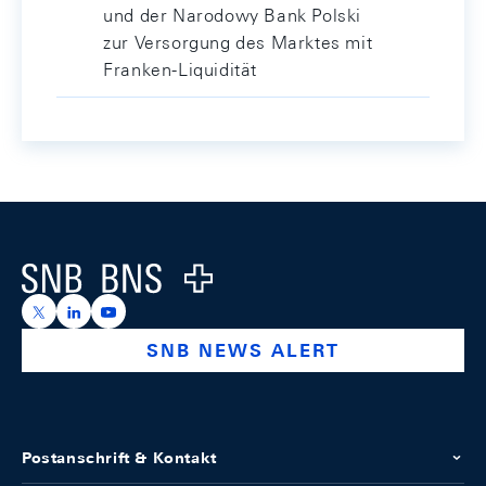
und der Narodowy Bank Polski
zur Versorgung des Marktes mit
Franken-Liquidität
Footer
Logo
https://x.com/snb_bns
https://ch.linkedin.com/company/swiss-national-ba
https://www.youtube.com/@swissnationalbank
SNB NEWS ALERT
Postanschrift & Kontakt