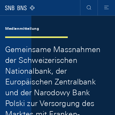
Skip Links Navigation
Header
Meta Navigation
Logo
Suche
Menu
Medienmitteilung
Gemeinsame Massnahmen
der Schweizerischen
Nationalbank, der
Europäischen Zentralbank
und der Narodowy Bank
Polski zur Versorgung des
Marktes mit Franken-