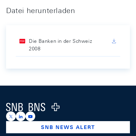
Datei herunterladen
Die Banken in der Schweiz
2008
Footer
Logo
https://x.com/snb_bns
https://ch.linkedin.com/company/swiss-national-ba
https://www.youtube.com/@swissnationalbank
SNB NEWS ALERT