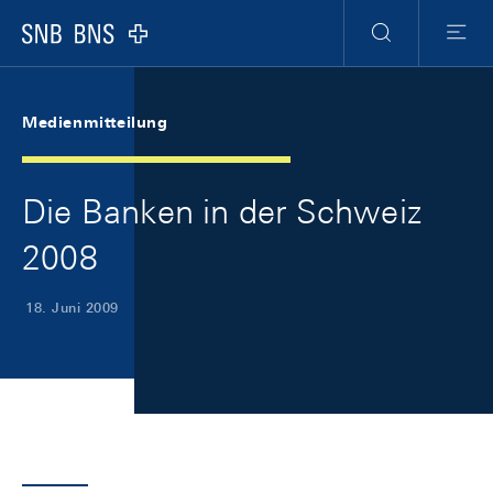
Skip Links Navigation
Header
Meta Navigation
Logo
Suche
Menu
Medienmitteilung
Die Banken in der Schweiz
2008
18. Juni 2009