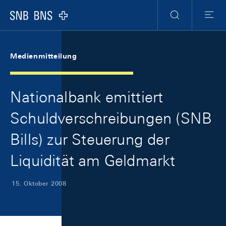
Skip Links Navigation
Header
Meta Navigation
Logo
Suche
Menu
Medienmitteilung
Nationalbank emittiert
Schuldverschreibungen (SNB
Bills) zur Steuerung der
Liquidität am Geldmarkt
15. Oktober 2008