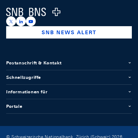
Logo
https://x.com/snb_bns
https://ch.linkedin.com/company/swiss-national-ba
https://www.youtube.com/@swissnationalbank
SNB NEWS ALERT
Postanschrift & Kontakt
Schnellzugriffe
Informationen für
Portale
© Schweizerische Nationalbank, Zürich (Schweiz) 2026