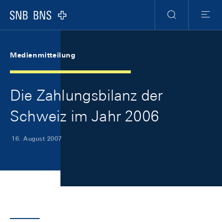
Skip Links Navigation
Header
Meta Navigation
Logo
Suche
Menu
Medienmitteilung
Die Zahlungsbilanz der
Schweiz im Jahr 2006
16. August 2007