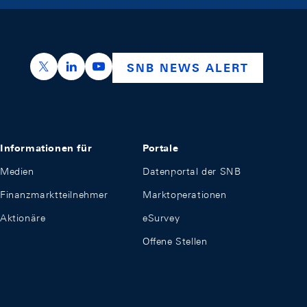
https://x.com/snb_bns
https://ch.linkedin.com/company/swiss-nation
https://www.youtube.com/@swissnation
SNB NEWS ALERT
Informationen für
Portale
Medien
Datenportal der SNB
Finanzmarktteilnehmer
Marktoperationen
Aktionäre
eSurvey
Offene Stellen