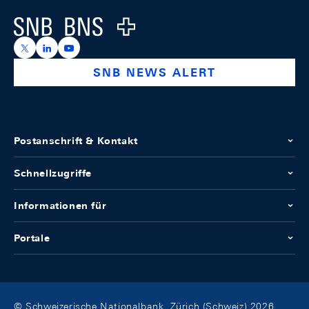
Logo
https://x.com/snb_bns
https://ch.linkedin.com/company/swiss-national-ba
https://www.youtube.com/@swissnationalbank
SNB NEWS ALERT
Postanschrift & Kontakt
Schnellzugriffe
Informationen für
Portale
© Schweizerische Nationalbank, Zürich (Schweiz) 2026