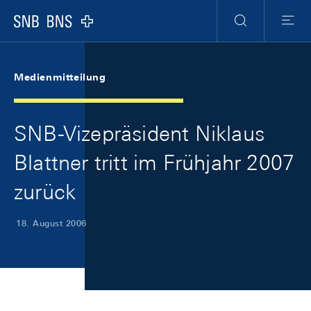
Skip Links Navigation
Header
Meta Navigation
Logo
Suche
Menu
Medienmitteilung
SNB-Vizepräsident Niklaus
Blattner tritt im Frühjahr 2007
zurück
18. August 2006