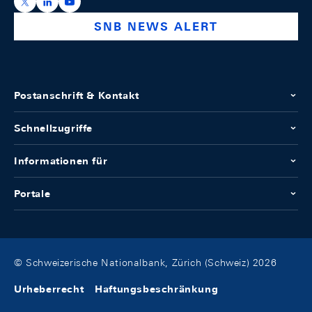
https://x.com/snb_bns
https://ch.linkedin.com/company/swiss-national-ba
https://www.youtube.com/@swissnationalbank
SNB NEWS ALERT
Postanschrift & Kontakt
Schnellzugriffe
Informationen für
Portale
© Schweizerische Nationalbank, Zürich (Schweiz) 2026
Urheberrecht
Haftungsbeschränkung