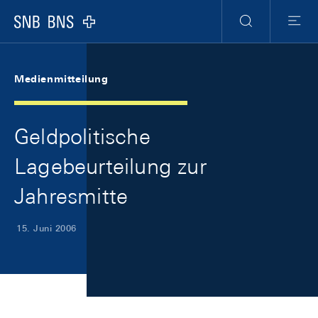
Skip Links Navigation
Header
Meta Navigation
Logo
Suche
Menu
Medienmitteilung
Geldpolitische
Lagebeurteilung zur
Jahresmitte
15. Juni 2006