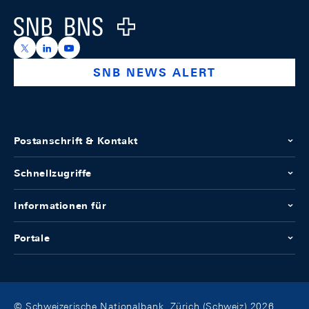
Logo
https://x.com/snb_bns
https://ch.linkedin.com/company/swiss-national-ba
https://www.youtube.com/@swissnationalbank
SNB NEWS ALERT
Postanschrift & Kontakt
Schnellzugriffe
Informationen für
Portale
© Schweizerische Nationalbank, Zürich (Schweiz) 2026