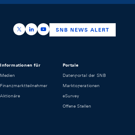
https://x.com/snb_bns
https://ch.linkedin.com/company/swiss-nation
https://www.youtube.com/@swissnation
SNB NEWS ALERT
Informationen für
Portale
Medien
Datenportal der SNB
Finanzmarktteilnehmer
Marktoperationen
Aktionäre
eSurvey
Offene Stellen