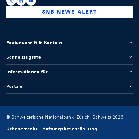
https://x.com/snb_bns
https://ch.linkedin.com/company/swiss-national-ba
https://www.youtube.com/@swissnationalbank
SNB NEWS ALERT
Postanschrift & Kontakt
Schnellzugriffe
Informationen für
Portale
© Schweizerische Nationalbank, Zürich (Schweiz) 2026
Urheberrecht
Haftungsbeschränkung