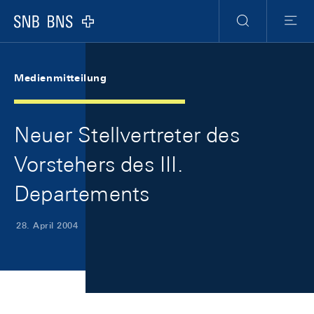
Skip Links Navigation
Header
Meta Navigation
Logo
Suche
Menu
Medienmitteilung
Neuer Stellvertreter des
Vorstehers des III.
Departements
28. April 2004