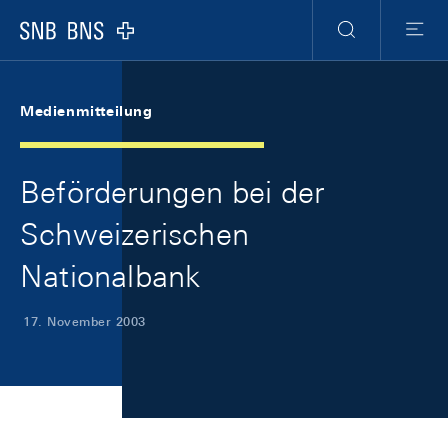
Skip Links Navigation
Header
Meta Navigation
Logo
Suche
Menu
Medienmitteilung
Beförderungen bei der
Schweizerischen
Nationalbank
17. November 2003