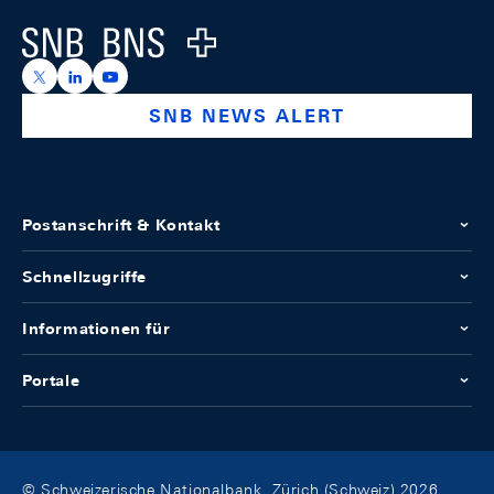
Logo
https://x.com/snb_bns
https://ch.linkedin.com/company/swiss-national-ba
https://www.youtube.com/@swissnationalbank
SNB NEWS ALERT
Postanschrift & Kontakt
Schnellzugriffe
Informationen für
Portale
© Schweizerische Nationalbank, Zürich (Schweiz) 2026