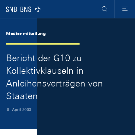
Skip Links Navigation
Header
Meta Navigation
Logo
Suche
Menu
Medienmitteilung
Bericht der G10 zu
Kollektivklauseln in
Anleihensverträgen von
Staaten
8. April 2003