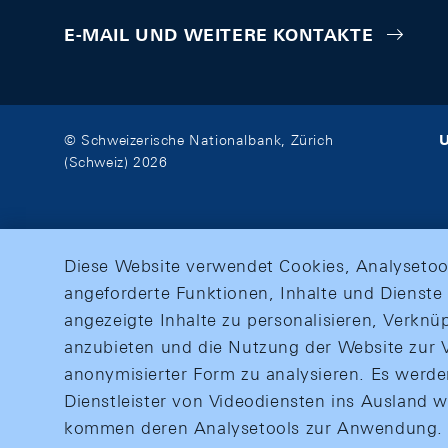
E-MAIL UND WEITERE KONTAKTE
U
© Schweizerische Nationalbank, Zürich
(Schweiz) 2026
Diese Website verwendet Cookies, Analysetoo
angeforderte Funktionen, Inhalte und Dienste 
angezeigte Inhalte zu personalisieren, Verkn
anzubieten und die Nutzung der Website zur V
anonymisierter Form zu analysieren. Es werd
Dienstleister von Videodiensten ins Ausland 
kommen deren Analysetools zur Anwendung. M