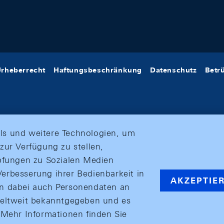
rheberrecht
Haftungsbeschränkung
Datenschutz
Betr
ls und weitere Technologien, um
zur Verfügung zu stellen,
üpfungen zu Sozialen Medien
erbesserung ihrer Bedienbarkeit in
AKZEPTIE
en dabei auch Personendaten an
weltweit bekanntgegeben und es
ehr Informationen finden Sie