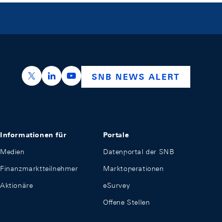
https://x.com/snb_bns
https://ch.linkedin.com/company/swiss-nation
https://www.youtube.com/@swissnation
SNB NEWS ALERT
Informationen für
Portale
Medien
Datenportal der SNB
Finanzmarktteilnehmer
Marktoperationen
Aktionäre
eSurvey
Offene Stellen