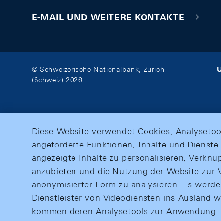
E-MAIL UND WEITERE KONTAKTE
U
© Schweizerische Nationalbank, Zürich
(Schweiz) 2026
Diese Website verwendet Cookies, Analysetoo
angeforderte Funktionen, Inhalte und Dienste 
angezeigte Inhalte zu personalisieren, Verkn
anzubieten und die Nutzung der Website zur V
anonymisierter Form zu analysieren. Es werd
Dienstleister von Videodiensten ins Ausland 
kommen deren Analysetools zur Anwendung. M