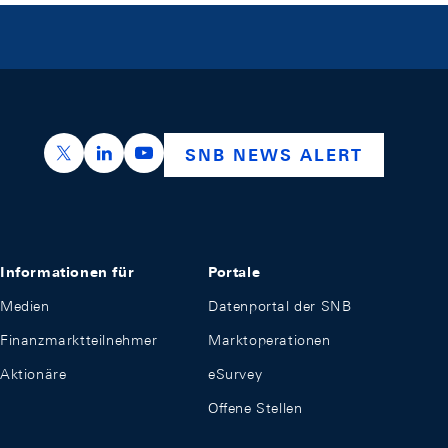
https://x.com/snb_bns
https://ch.linkedin.com/company/swiss-nation
https://www.youtube.com/@swissnation
SNB NEWS ALERT
Informationen für
Portale
Medien
Datenportal der SNB
Finanzmarktteilnehmer
Marktoperationen
Aktionäre
eSurvey
Offene Stellen