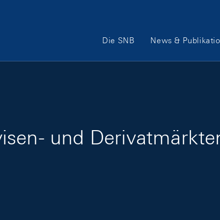
Hauptnavigation
Die SNB
News & Publikati
sen- und Derivatmärkten