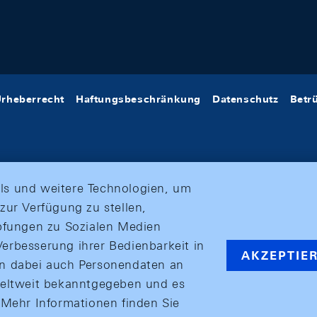
rheberrecht
Haftungsbeschränkung
Datenschutz
Betr
ls und weitere Technologien, um
zur Verfügung zu stellen,
üpfungen zu Sozialen Medien
erbesserung ihrer Bedienbarkeit in
AKZEPTIE
en dabei auch Personendaten an
weltweit bekanntgegeben und es
ehr Informationen finden Sie