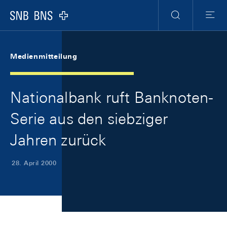
Skip Links Navigation
Header
Meta Navigation
Logo
Suche
Menu
Medienmitteilung
Nationalbank ruft Banknoten-
Serie aus den siebziger
Jahren zurück
28. April 2000