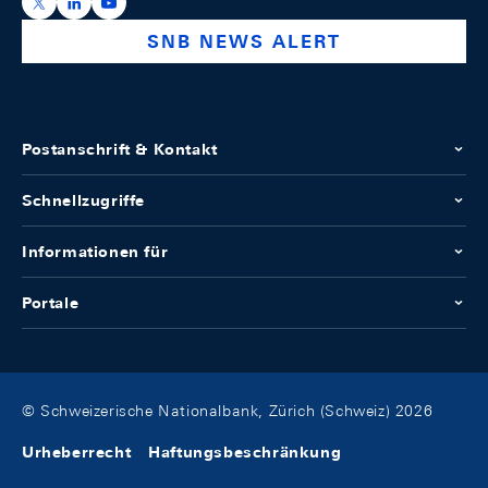
https://x.com/snb_bns
https://ch.linkedin.com/company/swiss-national-ba
https://www.youtube.com/@swissnationalbank
SNB NEWS ALERT
Postanschrift & Kontakt
Schnellzugriffe
Informationen für
Portale
© Schweizerische Nationalbank, Zürich (Schweiz) 2026
Urheberrecht
Haftungsbeschränkung