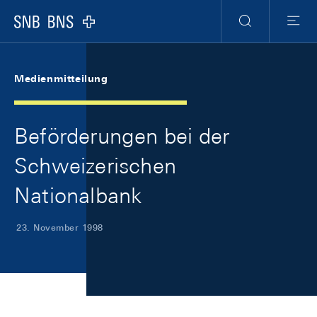
Skip Links Navigation
Header
Meta Navigation
Logo
Suche
Menu
Medienmitteilung
Beförderungen bei der
Schweizerischen
Nationalbank
23. November 1998