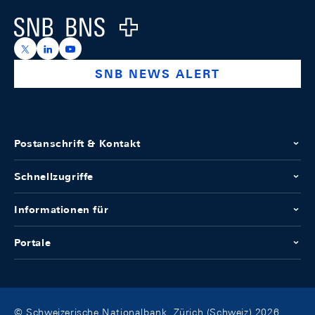
Logo
https://x.com/snb_bns
https://ch.linkedin.com/company/swiss-national-ba
https://www.youtube.com/@swissnationalbank
SNB NEWS ALERT
Postanschrift & Kontakt
Schnellzugriffe
Informationen für
Portale
© Schweizerische Nationalbank, Zürich (Schweiz) 2026