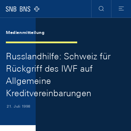
Skip Links Navigation
Header
Meta Navigation
Logo
Suche
Menu
Medienmitteilung
Russlandhilfe: Schweiz für
Rückgriff des IWF auf
Allgemeine
Kreditvereinbarungen
21. Juli 1998