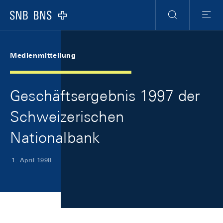
Skip Links Navigation
Header
Meta Navigation
Logo
Suche
Menu
Medienmitteilung
Geschäftsergebnis 1997 der
Schweizerischen
Nationalbank
1. April 1998