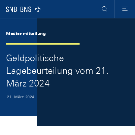
Skip Links Navigation
Header
Meta Navigation
Logo
Suche
Menu
Medienmitteilung
Geldpolitische
Lagebeurteilung vom 21.
März 2024
21. März 2024