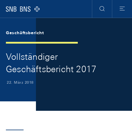
Skip Links Navigation
Header
Meta Navigation
Logo
Suche
Menu
Geschäftsbericht
Vollständiger
Geschäftsbericht 2017
22. März 2018